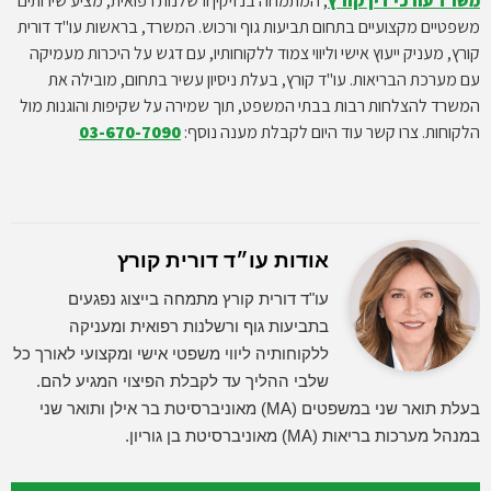
משרד עורכי דין קורץ
, המתמחה בנזיקין ורשלנות רפואית, מציע שירותים
משפטיים מקצועיים בתחום תביעות גוף ורכוש. המשרד, בראשות עו"ד דורית
קורץ, מעניק ייעוץ אישי וליווי צמוד ללקוחותיו, עם דגש על היכרות מעמיקה
עם מערכת הבריאות. עו"ד קורץ, בעלת ניסיון עשיר בתחום, מובילה את
המשרד להצלחות רבות בבתי המשפט, תוך שמירה על שקיפות והוגנות מול
הלקוחות. צרו קשר עוד היום לקבלת מענה נוסף:
03-670-7090
אודות עו״ד דורית קורץ
עו"ד דורית קורץ מתמחה בייצוג נפגעים
בתביעות גוף ורשלנות רפואית ומעניקה
ללקוחותיה ליווי משפטי אישי ומקצועי לאורך כל
שלבי ההליך עד לקבלת הפיצוי המגיע להם.
בעלת תואר שני במשפטים (MA) מאוניברסיטת בר אילן ותואר שני
במנהל מערכות בריאות (MA) מאוניברסיטת בן גוריון.