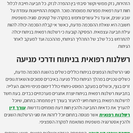
הזהירות, נזק ממשי וקשר סיבתי בין ההפרה לנזק. כל תביעה חייבת לכלול
חוות דעת רפואית מפורטת ממומחה מוכר. תקופת ההתיישנות עומדת על
שבע שנים, או עד גיל עשרים וחמש במקרה של קטינים. סוגיה משפטית
חשובה היא שאלת ההסכמה מדעת, כאשר אי קבלת הסכמה יכולה להוות
עילת תביעה עצמאית. הפסיקה קובעת כי רשלנות רפואית בניתוח יכולה
להתרחש בכל שלב של התהליך הניתוחי, מההכנה ועד למעקב לאחר
הניתוח.
רשלנות רפואית בניתוח ודרכי מניעה
סוגי הרשלנות הנפוצים בניתוח כוללים כשלים בהשגת הסכמה מדעת,
כשלים טכניים במהלך הניתוח כולל פגיעה באיברים סמוכים והשארת גופים
זרים בגוף, וכשלים במעקב הפוסט-ניתוחי כולל דימום פנימי וזיהום. העלייה
בתביעות רשלנות רפואית בניתוח יוצרת אתגרים מערכתיים כבדים. בעת חשד
לרשלנות רפואית בניתוח חיוני להיעזר בעורך דין מתמחה בתחום, שיוכל
להעריך את כדאיות התביעה ולהכין חוות דעת מומחים נדרשות.
עורך דין
רשלנות רפואית
אשר מנוסה בתחום יוכל לזהות את סוגי הרשלנות השונים
ולהכין אסטרטגיה משפטית מותאמת למקרה הספציפי.